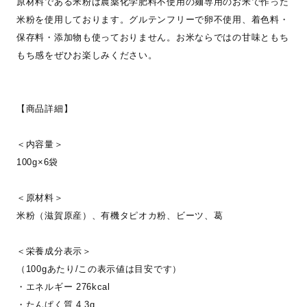
原材料である米粉は農薬化学肥料不使用の麺専用のお米で作った
米粉を使用しております。グルテンフリーで卵不使用、着色料・
保存料・添加物も使っておりません。お米ならではの甘味ともち
もち感をぜひお楽しみください。
【商品詳細】
＜内容量＞
100g×6袋
＜原材料＞
米粉（滋賀原産）、有機タピオカ粉、ビーツ、葛
＜栄養成分表示＞
（100gあたり/この表示値は目安です）
・エネルギー 276kcal
・たんぱく質 4.3g