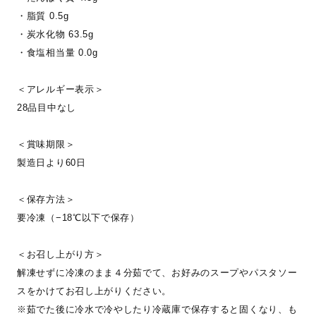
・脂質 0.5g
・炭水化物 63.5g
・食塩相当量 0.0g
＜アレルギー表示＞
28品目中なし
＜賞味期限＞
製造日より60日
＜保存方法＞
要冷凍（−18℃以下で保存）
＜お召し上がり方＞
解凍せずに冷凍のまま４分茹でて、お好みのスープやパスタソー
スをかけてお召し上がりください。
※茹でた後に冷水で冷やしたり冷蔵庫で保存すると固くなり、も