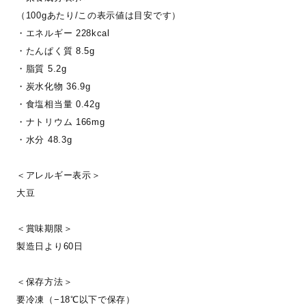
（100gあたり/この表示値は目安です）
・エネルギー 228kcal
・たんぱく質 8.5g
・脂質 5.2g
・炭水化物 36.9g
・食塩相当量 0.42g
・ナトリウム 166mg
・水分 48.3g
＜アレルギー表示＞
大豆
＜賞味期限＞
製造日より60日
＜保存方法＞
要冷凍（−18℃以下で保存）